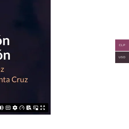
CLP
USD